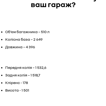
ваш гараж?
Об’єм багажника – 510 л
Колісна база – 2 649
Довжина – 4 396
Передня колія – 1 532,6
Задня колія – 1 518,7
Кліренс - 178
Висота - 1 501