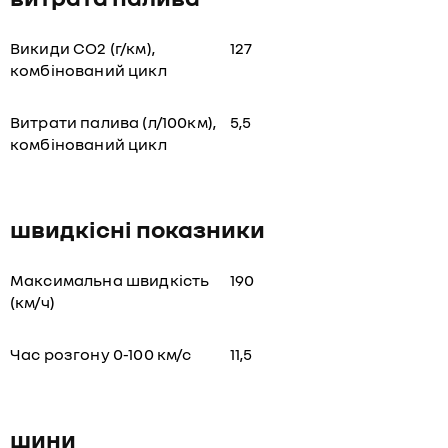
Викиди СО2 (г/км),
127
комбінований цикл
Витрати палива (л/100км),
5,5
комбінований цикл
швидкісні показники
Максимальна швидкість
190
(км/ч)
Час розгону 0-100 км/с
11,5
шини