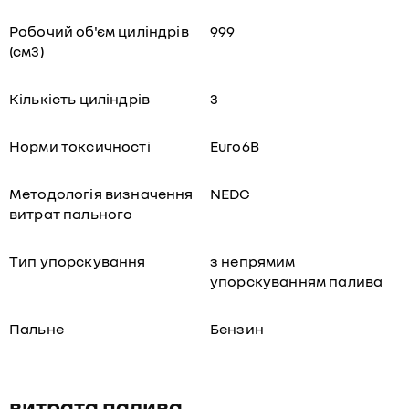
Робочий об'єм циліндрів
999
(см3)
Кількість циліндрів
3
Норми токсичності
Euro6B
Методологія визначення
NEDC
витрат пального
Тип упорскування
з непрямим
упорскуванням палива
Пальне
Бензин
витрата палива