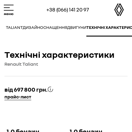
Skip
M
+38 (066) 141 20 97
to
e
main
n
content
u
TALIANT
ДИЗАЙН
ОСНАЩЕННЯ
ДВИГУНИ
ТЕХНІЧНІ ХАРАКТЕРИ
Технічні характеристики
Renault Taliant
від 697 800 грн.
прайс-лист
1,0 бензин
1,0 бензин