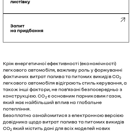
листівку
Запит
на придбання
Крім енергетичної ефективності (економічності)
легкового автомобіля, важливу роль у формуванні
фактичних витрат палива та питомих викидів CO
2
легкового автомобіля відіграють стиль керування, а
також інші фактори, не пов’язані безпосередньо з
конструкцією. CO
є основним парниковим газом,
2
який має найбільший вплив на глобальне
потепління.
Безоплатно ознайомитися з електронною версією
довідника щодо витрат палива та питомих викидів
CO
який містить дані для всіх моделей нових
2